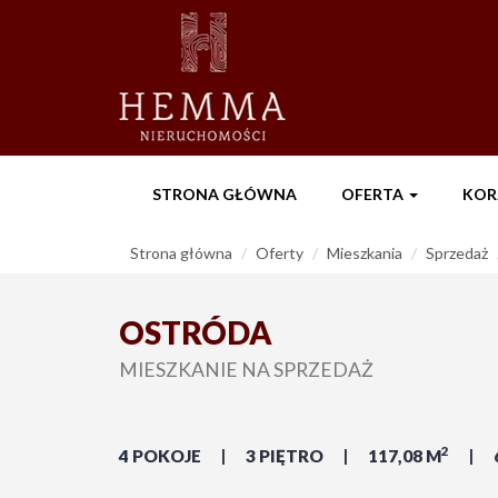
STRONA GŁÓWNA
OFERTA
KOR
Strona główna
Oferty
Mieszkania
Sprzedaż
OSTRÓDA
MIESZKANIE NA SPRZEDAŻ
2
4 POKOJE
3 PIĘTRO
117,08 M