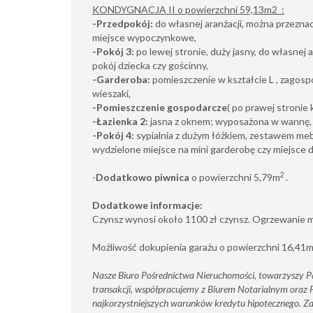
KONDYGNACJA II o powierzchni 59,13m2 :
-Przedpokój:
do własnej aranżacji, można przeznac
miejsce wypoczynkowe,
-Pokój 3:
po lewej stronie, duży jasny, do własnej 
pokój dziecka czy gościnny,
-Garderoba:
pomieszczenie w kształcie L , zagosp
wieszaki,
-Pomieszczenie gospodarcze
( po prawej stronie 
-Łazienka 2:
jasna z oknem; wyposażona w wannę, W
-Pokój 4:
sypialnia z dużym łóżkiem, zestawem meb
wydzielone miejsce na mini garderobę czy miejsce
2
-
Dodatkowo piwnica
o powierzchni 5,79m
.
Dodatkowe informacje:
Czynsz wynosi około 1100 zł czynsz. Ogrzewanie mi
Możliwość dokupienia garażu o powierzchni 16,41
Nasze Biuro Pośrednictwa Nieruchomości, towarzyszy P
transakcji, współpracujemy z Biurem Notarialnym oraz
najkorzystniejszych warunków kredytu hipotecznego. Za