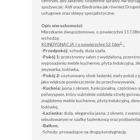
centrum, aby załatwić codzienne sprawy. Na wyciąg
spożywcze: Aldi oraz Biedronka jak również Droger
usługowe oraz sklepy specjalistyczne.
Opis nieruchomości:
Mieszkanie dwupoziomowe, o powierzchni 117,08
wchodzą:
2
KONDYGNACJA I o powierzchni 52,16m
:
-Przedpokój:
schody, duża szafa,
-Pokój 1:
przestronny salon z wydzieloną, przestron
wyposażeniu meble kuchenne, płyta indukcyjna, zl
zmywarka, lodówka,
-Pokój 2:
usytuowany obok łazienki, mały pokój z 
jako większe pomieszczenie do przechowywania,
-Kuchnia:
jasna z oknem, funkcjonalna, częściowo 
półwyspem, który subtelnie oddziela strefę gotow
znajdziemy meble kuchenne, płytę indukcyjną, zle
lodówkę,
-Łazienka:
duża, elegancka jasna, z oknem, z wann
wbudowanym w szafkę łazienkową oraz podświetla
-Balkon,
-Schody: prowadzące na drugą kondygnację.