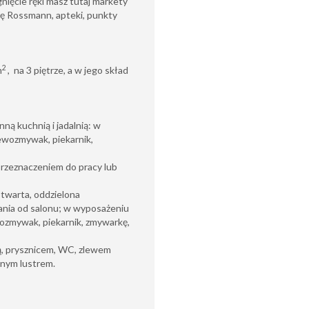
nięcie ręki masz tutaj markety
ię Rossmann, apteki, punkty
2
m
, na 3 piętrze, a w jego skład
ną kuchnią i jadalnią: w
ewozmywak, piekarnik,
przeznaczeniem do pracy lub
otwarta, oddzielona
ania od salonu; w wyposażeniu
wozmywak, piekarnik, zmywarkę,
ą, prysznicem, WC, zlewem
nym lustrem.