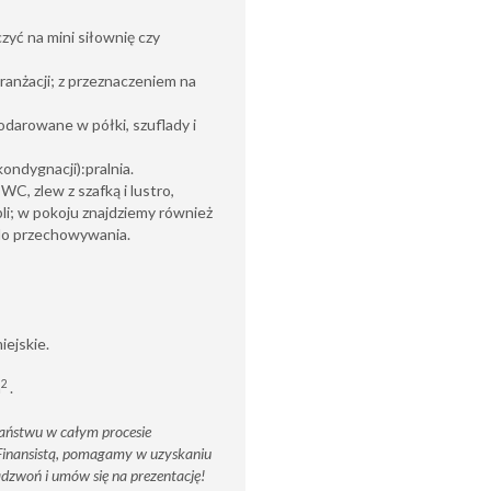
zyć na mini siłownię czy
aranżacji; z przeznaczeniem na
odarowane w półki, szuflady i
kondygnacji):pralnia.
C, zlew z szafką i lustro,
li; w pokoju znajdziemy również
 do przechowywania.
ejskie.
2
m
.
aństwu w całym procesie
 Finansistą, pomagamy w uzyskaniu
dzwoń i umów się na prezentację!