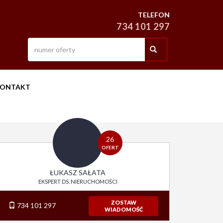
TELEFON
734 101 297
ONTAKT
26
OFERT
ŁUKASZ SAŁATA
EKSPERT DS. NIERUCHOMOŚCI
ZOSTAW
734 101 297
WIADOMOŚĆ