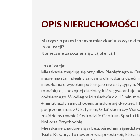
OPIS NIERUCHOMOŚCI
Marzysz o przestronnym mieszkaniu, o wysokim 
lokalizacji?
Koniecznie zapoznaj się z tą ofertą:)
Lokalizacja:
Mieszkanie znajduję się przy ulicy Pieniężnego w O
mapie miasta – idealny zarówno dla rodzin z dziećmi,
mieszkania o wysokim potencjale inwestycyjnym. N
rozwiniętej, spokojnej dzielnicy, która gwarantuje 
codziennego. W odległości zaledwie ok. 15 minut o
4 minut jazdy samochodem, znajduje się dworzec P
połączenie m.in. z Olsztynem, Gdańskiem czy Warsz
znajdziemy również Ostródzkie Centrum Sportu i R
Nr4 oraz Przychodnię.
Mieszkanie znajduje się w bezpośrednim sąsiedzt
'Białe Koszary'. To nowoczesna przestrzeń, która s