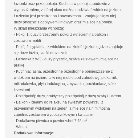
łazienki oraz przedpokoju. Kuchnia w pełnej zabudowie z
wyposażeniem, z której okna można podziwiać widok na jezioro.
Łazienka jest przestronna i nowoczesna – znajduje się w niej
duży prysznic z odpływem liniowym oraz miejsce na pralkę.
W skład mieszkania wchodzą:
- Pokój 1: duży przestronny pokój z wyjściem na balkon i
zestawem mebli
- Pokój 2: sypialnia, z widokiem na zieleń i jezioro, gdzie znajduję
się duże łóżko, szafki oraz szafa
- Łazienka z WC - duży prysznic, szafka ze zlewem, miejsce na
pralkę
- Kuchnia: jasna, przestronne przestronne pomieszczenie z
widokiem na jezioro, a w niej meble pod zabudowę, piekarnik,
mikrofalówka, płyta indukcyjna, zmywarka, pochłaniacz, stół z
krzesłami
- Przedpokój: duży, praktyczny przedpokój z dużą szafą i lustrem
- Balkon - idealny do relaksu na świeżym powietrzu, z
przyjemnym widokiem na zieleń, a miejsce na nim można
zapełnić zestawem wypoczynkowym i kwiatami
2
- Dodatkowo piwnica o powierzchni 7,45 m
- Winda
Dodatkowe informacje: