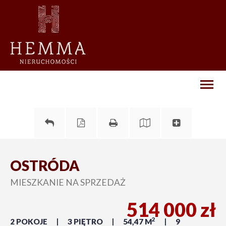
Toggl
naviga
OSTRÓDA
MIESZKANIE NA SPRZEDAŻ
514 000 zł
2
2 POKOJE
3 PIĘTRO
54,47 M
9