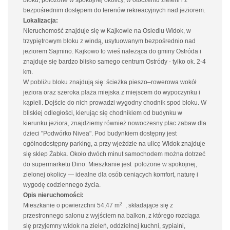
bloku, położone w spokojnej okolicy, w otoczeniu zieleni i z
bezpośrednim dostępem do terenów rekreacyjnych nad jeziorem.
Lokalizacja:
Nieruchomość znajduje się w Kajkowie na Osiedlu Widok, w
trzypiętrowym bloku z windą, usytuowanym bezpośrednio nad
jeziorem Sajmino. Kajkowo to wieś należąca do gminy Ostróda i
znajduje się bardzo blisko samego centrum Ostródy - tylko ok. 2-4
km.
W pobliżu bloku znajdują się: ścieżka pieszo–rowerowa wokół
jeziora oraz szeroka plaża miejska z miejscem do wypoczynku i
kąpieli. Dojście do nich prowadzi wygodny chodnik spod bloku. W
bliskiej odległości, kierując się chodnikiem od budynku w
kierunku jeziora, znajdziemy również nowoczesny plac zabaw dla
dzieci "Podwórko Nivea". Pod budynkiem dostępny jest
ogólnodostępny parking, a przy wjeździe na ulicę Widok znajduje
się sklep Żabka. Około dwóch minut samochodem można dotrzeć
do supermarketu Dino. Mieszkanie jest położone w spokojnej,
zielonej okolicy — idealne dla osób ceniących komfort, naturę i
wygodę codziennego życia.
Opis nieruchomości:
2
Mieszkanie o powierzchni 54,47 m
, składające się z
przestronnego salonu z wyjściem na balkon, z którego rozciąga
się przyjemny widok na zieleń, oddzielnej kuchni, sypialni,