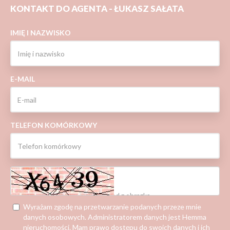
KONTAKT DO AGENTA - ŁUKASZ SAŁATA
IMIĘ I NAZWISKO
E-MAIL
TELEFON KOMÓRKOWY
Wyrażam zgodę na przetwarzanie podanych przeze mnie
danych osobowych. Administratorem danych jest Hemma
nieruchomości. Mam prawo dostępu do swoich danych i ich