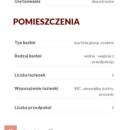
Usytuowanie
dwustronne
POMIESZCZENIA
Typ kuchni
kuchnia jasna, osobno
Rodzaj kuchni
widna - wejście z
przedpokoju
Liczba łazienek
1
Wyposażenie łazienki
WC, umywalka, lustro,
prysznic
Liczba przedpokoi
1