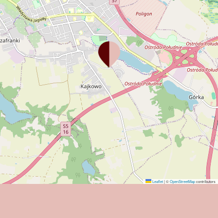
Leaflet
|
©
OpenStreetMap
contributors