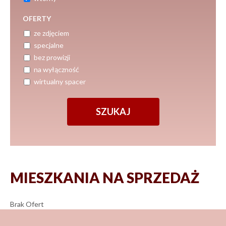
OFERTY
ze zdjęciem
specjalne
bez prowizji
na wyłączność
wirtualny spacer
MIESZKANIA NA SPRZEDAŻ
Brak Ofert